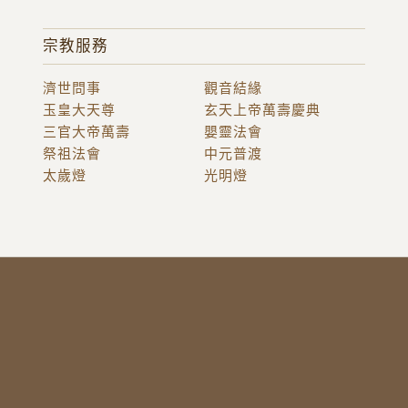
宗教服務
濟世問事
觀音結緣
玉皇大天尊
玄天上帝萬壽慶典
三官大帝萬壽
嬰靈法會
祭祖法會
中元普渡
太歲燈
光明燈