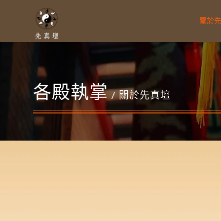
關於
各殿執掌
/ 關於先真壇