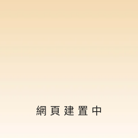
網 頁 建 置 中