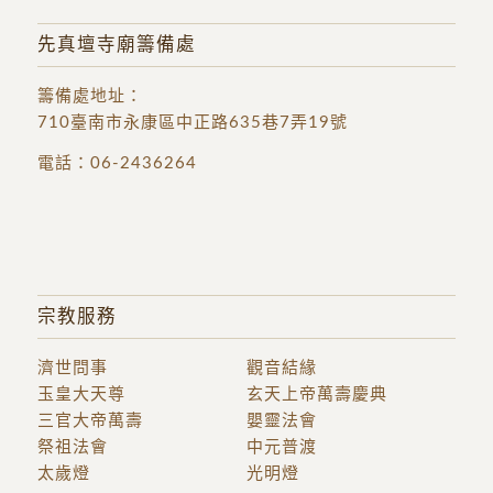
先真壇寺廟籌備處
籌備處地址
：
710臺南市永康區中正路635巷7弄19號
電話：
06-2436264
宗教服務
濟世問事
觀音結緣
玉皇大天尊
玄天上帝萬壽慶典
三官大帝萬壽
嬰靈法會
祭祖法會
中元普渡
太歲燈
光明燈