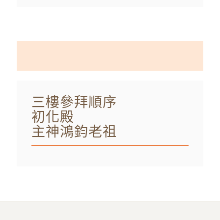
三樓參拜順序
初化殿
主神鴻鈞老祖