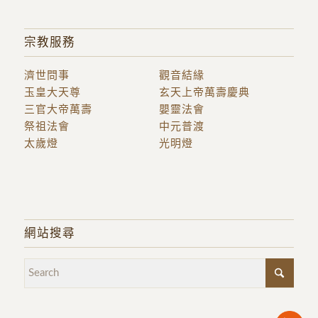
宗教服務
濟世問事
觀音結緣
玉皇大天尊
玄天上帝萬壽慶典
三官大帝萬壽
嬰靈法會
祭祖法會
中元普渡
太歲燈
光明燈
網站搜尋