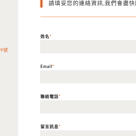
請填妥您的連絡資訊,我們會盡
姓名
*
19號
Email
*
聯絡電話
*
留言訊息
*