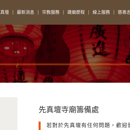
先真壇
最新消息
宗教服務
建廟歷程
線上服務
慈善
先真壇寺廟籌備處
若對於先真壇有任何問題，歡迎