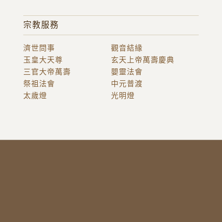
宗教服務
濟世問事
觀音結緣
玉皇大天尊
玄天上帝萬壽慶典
三官大帝萬壽
嬰靈法會
祭祖法會
中元普渡
太歲燈
光明燈