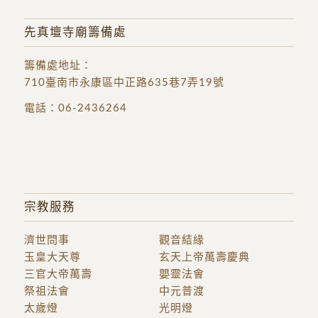
先真壇寺廟籌備處
籌備處地址
：
710臺南市永康區中正路635巷7弄19號
電話：
06-2436264
宗教服務
濟世問事
觀音結緣
玉皇大天尊
玄天上帝萬壽慶典
三官大帝萬壽
嬰靈法會
祭祖法會
中元普渡
太歲燈
光明燈