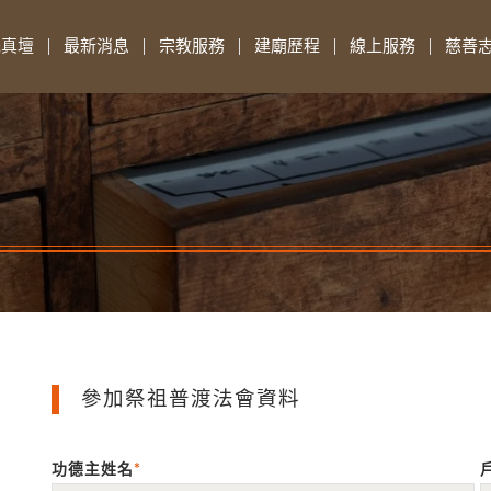
先真壇
最新消息
宗教服務
建廟歷程
線上服務
慈善
參加祭祖普渡法會資料
功德主姓名
*