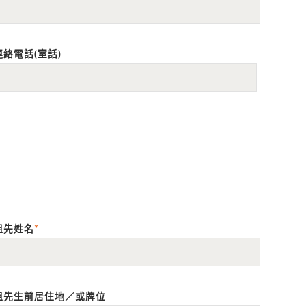
連絡電話(室話)
祖先姓名
*
祖先生前居住地／或牌位