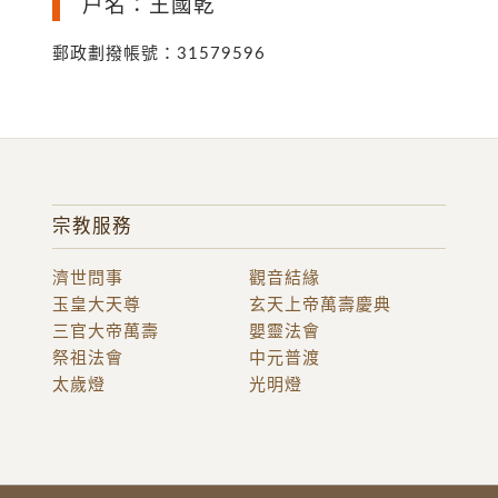
户名：王國乾
郵政劃撥帳號：31579596
宗教服務
濟世問事
觀音結緣
玉皇大天尊
玄天上帝萬壽慶典
三官大帝萬壽
嬰靈法會
祭祖法會
中元普渡
太歲燈
光明燈