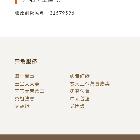
郵政劃撥帳號：31579596
宗教服務
濟世問事
觀音結緣
玉皇大天尊
玄天上帝萬壽慶典
三官大帝萬壽
嬰靈法會
祭祖法會
中元普渡
太歲燈
光明燈