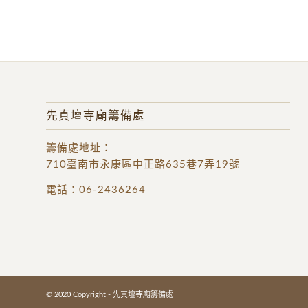
先真壇寺廟籌備處
籌備處地址
：
710臺南市永康區中正路635巷7弄19號
電話：
06-2436264
© 2020 Copyright - 先真壇寺廟籌備處