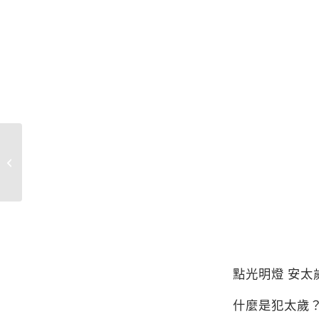
2022年中元有愛 發起代
辦『普渡植福』活動
點光明燈 安太
什麼是犯太歲