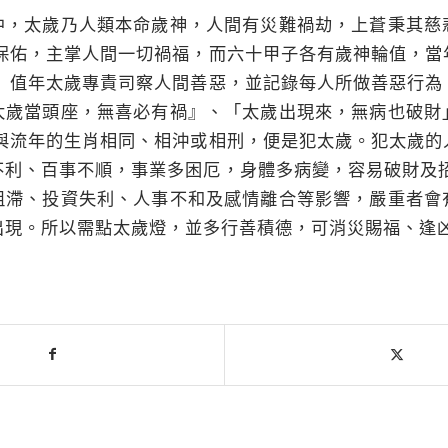
中，太歲乃人類本命歲神，人間有災難禍劫，上蒼秉其慈
衛保佑，主掌人間一切禍福，而六十甲子各有歲神輪值，當
。 值年太歲專責司察人間善惡，並記錄每人所做善惡行為
太歲當頭座，無喜必有禍』、「太歲出現來，無病也破財
，與流年的生肖相同、相沖或相刑，便是犯太歲。犯太歲的
不利、百事不順，事業多困厄，身體多病變，容易破財及招
阻滯、投資失利、人事不和及感情離合等影響，嚴重者會
出現。所以需點太歲燈，並多行善積德，可消災賜福、逢