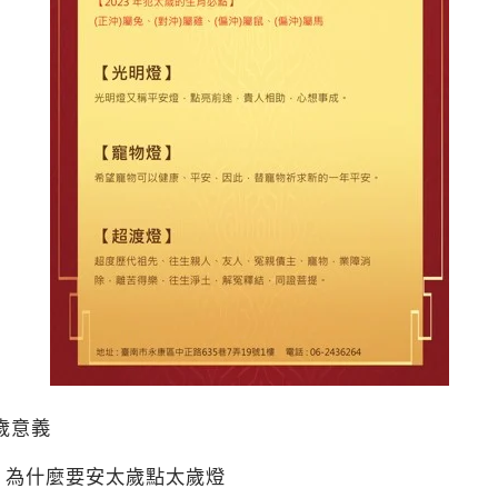
歲意義
？為什麼要安太歲點太歲燈