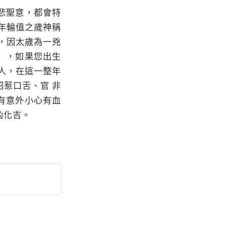
悲聖意，都會特
年輪值之歲神稱
，因太歲為一兇
」，如果您出生
人，在這一整年
惹口舌、官 非
有意外小心有血
凶化吉。