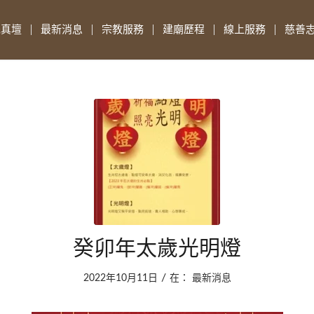
先真壇
最新消息
宗教服務
建廟歷程
線上服務
慈善
癸卯年太歲光明燈
/
2022年10月11日
在：
最新消息