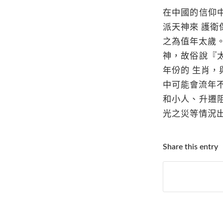
在中國的信仰
派天神來 護
之為值年太歲
神，故俗說『
年份的 生肖
中可能會流年
和小人、升遷
光之災等情況
Share this entry