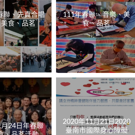
年春聯、先真合唱
111年春聯、音樂、美
、美食、品茗
食、品茗
2020年11月21日2020
年1月24日年春聯
臺南市國際身心障礙
食、品茗活動