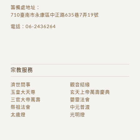
籌備處地址
：
710臺南市永康區中正路635巷7弄19號
電話：
06-2436264
宗教服務
濟世問事
觀音結緣
玉皇大天尊
玄天上帝萬壽慶典
三官大帝萬壽
嬰靈法會
祭祖法會
中元普渡
太歲燈
光明燈