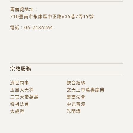
籌備處地址
：
710臺南市永康區中正路635巷7弄19號
電話：
06-2436264
宗教服務
濟世問事
觀音結緣
玉皇大天尊
玄天上帝萬壽慶典
三官大帝萬壽
嬰靈法會
祭祖法會
中元普渡
太歲燈
光明燈