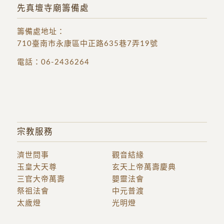
先真壇寺廟籌備處
籌備處地址
：
710臺南市永康區中正路635巷7弄19號
電話：
06-2436264
宗教服務
濟世問事
觀音結緣
玉皇大天尊
玄天上帝萬壽慶典
三官大帝萬壽
嬰靈法會
祭祖法會
中元普渡
太歲燈
光明燈