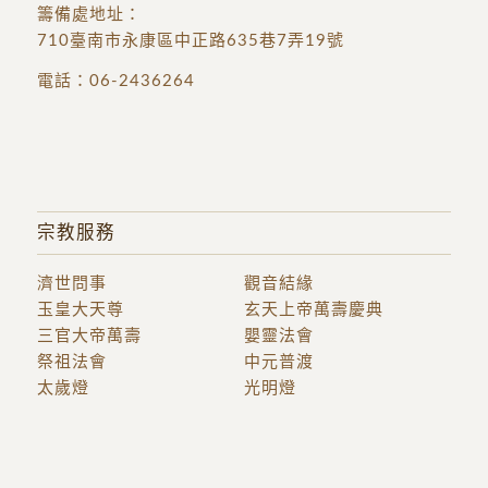
籌備處地址
：
710臺南市永康區中正路635巷7弄19號
電話：
06-2436264
宗教服務
濟世問事
觀音結緣
玉皇大天尊
玄天上帝萬壽慶典
三官大帝萬壽
嬰靈法會
祭祖法會
中元普渡
太歲燈
光明燈