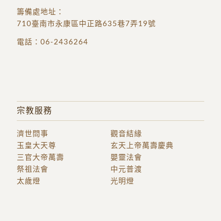
籌備處地址
：
710臺南市永康區中正路635巷7弄19號
電話：
06-2436264
宗教服務
濟世問事
觀音結緣
玉皇大天尊
玄天上帝萬壽慶典
三官大帝萬壽
嬰靈法會
祭祖法會
中元普渡
太歲燈
光明燈