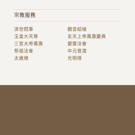
宗教服務
濟世問事
觀音結緣
玉皇大天尊
玄天上帝萬壽慶典
三官大帝萬壽
嬰靈法會
祭祖法會
中元普渡
太歲燈
光明燈