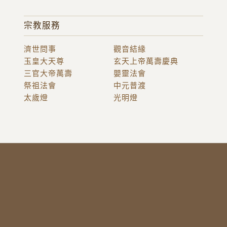
宗教服務
濟世問事
觀音結緣
玉皇大天尊
玄天上帝萬壽慶典
三官大帝萬壽
嬰靈法會
祭祖法會
中元普渡
太歲燈
光明燈