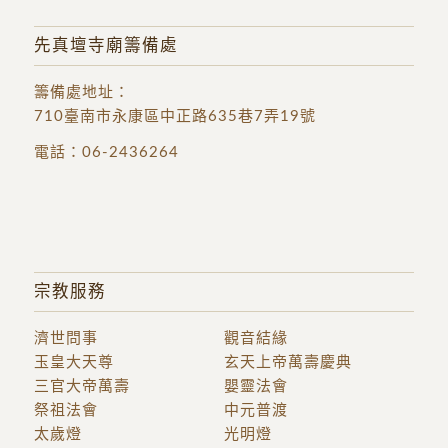
先真壇寺廟籌備處
籌備處地址
：
710臺南市永康區中正路635巷7弄19號
電話：
06-2436264
宗教服務
濟世問事
觀音結緣
玉皇大天尊
玄天上帝萬壽慶典
三官大帝萬壽
嬰靈法會
祭祖法會
中元普渡
太歲燈
光明燈