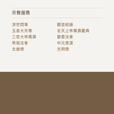
宗教服務
濟世問事
觀音結緣
玉皇大天尊
玄天上帝萬壽慶典
三官大帝萬壽
嬰靈法會
祭祖法會
中元普渡
太歲燈
光明燈