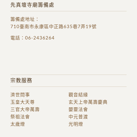
先真壇寺廟籌備處
籌備處地址
：
710臺南市永康區中正路635巷7弄19號
電話：
06-2436264
宗教服務
濟世問事
觀音結緣
玉皇大天尊
玄天上帝萬壽慶典
三官大帝萬壽
嬰靈法會
祭祖法會
中元普渡
太歲燈
光明燈