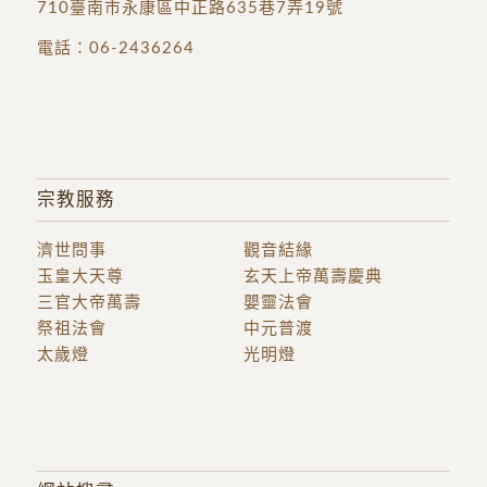
710臺南市永康區中正路635巷7弄19號
電話：
06-2436264
宗教服務
濟世問事
觀音結緣
玉皇大天尊
玄天上帝萬壽慶典
三官大帝萬壽
嬰靈法會
祭祖法會
中元普渡
太歲燈
光明燈