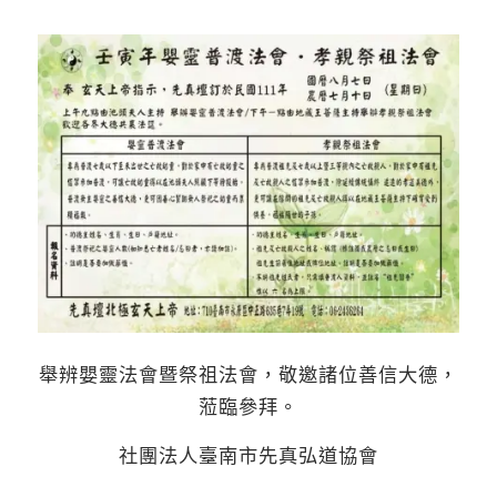
舉辨嬰靈法會暨祭祖法會，敬邀諸位善信大德，
蒞臨參拜。
社團法人臺南市先真弘道協會