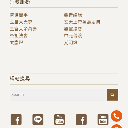
宗教服務
濟世問事
觀音結緣
玉皇大天尊
玄天上帝萬壽慶典
三官大帝萬壽
嬰靈法會
祭祖法會
中元普渡
太歲燈
光明燈
網站搜尋