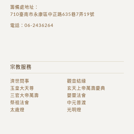
籌備處地址
：
710臺南市永康區中正路635巷7弄19號
電話：
06-2436264
宗教服務
濟世問事
觀音結緣
玉皇大天尊
玄天上帝萬壽慶典
三官大帝萬壽
嬰靈法會
祭祖法會
中元普渡
太歲燈
光明燈