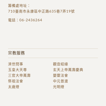
籌備處地址
：
710臺南市永康區中正路635巷7弄19號
電話：
06-2436264
宗教服務
濟世問事
觀音結緣
玉皇大天尊
玄天上帝萬壽慶典
三官大帝萬壽
嬰靈法會
祭祖法會
中元普渡
太歲燈
光明燈