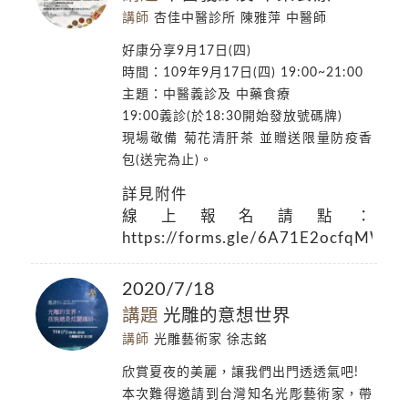
講師
杏佳中醫診所 陳雅萍 中醫師
好康分享9月17日(四)
時間：109年9月17日(四) 19:00~21:00
主題：中醫義診及 中藥食療
19:00義診(於18:30開始發放號碼牌)
現場敬備 菊花清肝茶 並贈送限量防疫香
包(送完為止)。
詳見附件
線上報名請點：
https://forms.gle/6A71E2ocfqMW4
2020/7/18
講題
光雕的意想世界
講師
光雕藝術家 徐志銘
欣賞夏夜的美麗，讓我們出門透透氣吧!
本次難得邀請到台灣知名光彫藝術家，帶