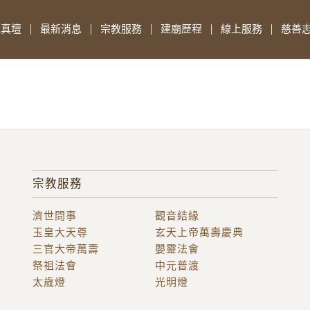
先真壇
最新消息
宗教服務
建廟歷程
線上服務
慈善
宗教服務
濟世問事
觀音結緣
玉皇大天尊
玄天上帝萬壽慶典
三官大帝萬壽
嬰靈法會
祭祖法會
中元普渡
太歲燈
光明燈