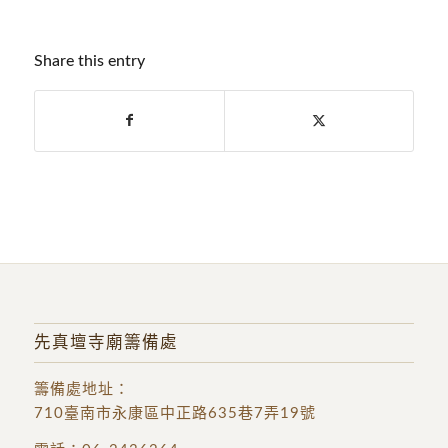
Share this entry
先真壇寺廟籌備處
籌備處地址
：
710臺南市永康區中正路635巷7弄19號