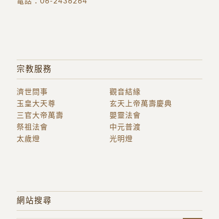
電話：
06-2436264
宗教服務
濟世問事
觀音結緣
玉皇大天尊
玄天上帝萬壽慶典
三官大帝萬壽
嬰靈法會
祭祖法會
中元普渡
太歲燈
光明燈
網站搜尋