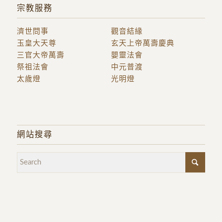
宗教服務
濟世問事
觀音結緣
玉皇大天尊
玄天上帝萬壽慶典
三官大帝萬壽
嬰靈法會
祭祖法會
中元普渡
太歲燈
光明燈
網站搜尋