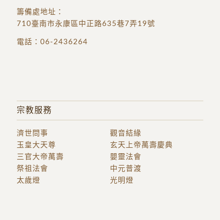
籌備處地址
：
710臺南市永康區中正路635巷7弄19號
電話：
06-2436264
宗教服務
濟世問事
觀音結緣
玉皇大天尊
玄天上帝萬壽慶典
三官大帝萬壽
嬰靈法會
祭祖法會
中元普渡
太歲燈
光明燈