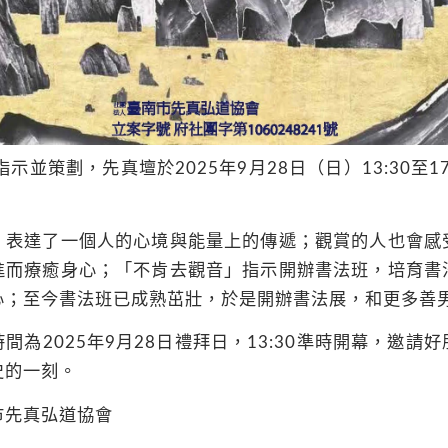
音指示並策劃，先真壇於
2025
年
9
月
28
日（日）
13:30
至
1
，表達了一個人的心境與能量上的傳遞；觀賞的人也會感
進而療癒身心；「不肯去觀音」指示開辦書法班，培育書
心；至今書法班已成熟茁壯，於是開辦書法展，和更多善
時間為
2025
年
9
月
28
日禮拜日，
13:30
準時開幕，邀請好
史的一刻。
市先真弘道協會