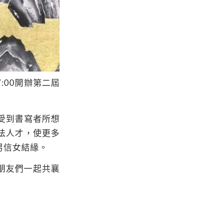
7:00
開辦第二屆
受到書寫者所想
法人才，使更多
男信女結緣。
朋友們一起共襄