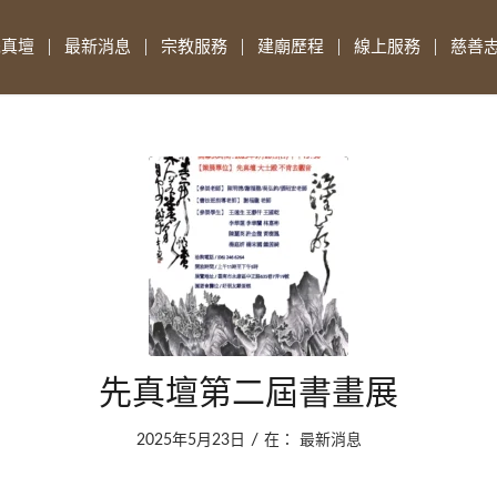
先真壇
最新消息
宗教服務
建廟歷程
線上服務
慈善
先真壇第二屆書畫展
/
2025年5月23日
在：
最新消息