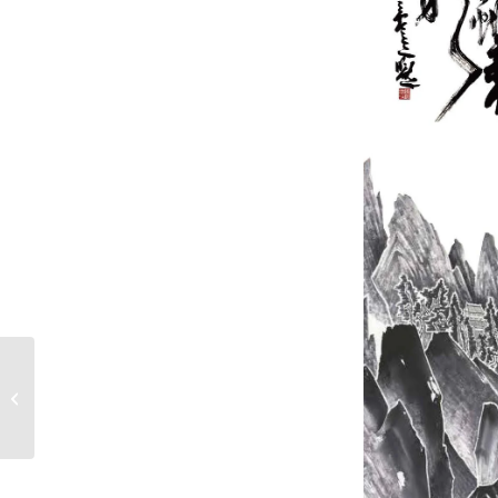
114年乙巳年玄天上帝
萬壽