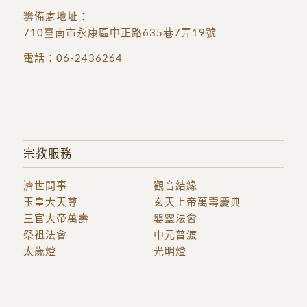
籌備處地址
：
710臺南市永康區中正路635巷7弄19號
電話：
06-2436264
宗教服務
濟世問事
觀音結緣
玉皇大天尊
玄天上帝萬壽慶典
三官大帝萬壽
嬰靈法會
祭祖法會
中元普渡
太歲燈
光明燈